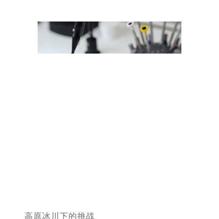
金华市金东区东市南街777号金华万达广场写字楼4号楼22层2209室（需提前预约）
绍兴市越城区胜利东路379号世茂天际中心写字楼8层805室（需提前预约）
嘉兴市南湖区广益路705号嘉兴世界贸易中心写字楼A座13层1304室（需提前预约）
南昌市红谷滩新区红谷中大道998号绿地双子塔（中央广场）A1座办公楼14层07室（需提前预约）
济南市历下区经十路11111号华润中心写字楼（万象城）15层1508室（需提前预约）
广州市天河区天河路230号万菱汇国际中心写字楼A塔7层704室（需提前预约）
广州市越秀区环市东路371-375号世界贸易中心大厦南塔写字楼15层07室（需提前预约）
深圳市罗湖区深南东路5001号华润大厦写字楼17层1701室（需提前预约）
惠州市惠城区江北文昌一路7号华贸大厦写字楼1座30层05室（需提前预约）
厦门市思明区湖滨东路95号华润大厦写字楼B座11层1104室（需提前预约）
福州市鼓楼区五四路128-1号恒力城写字楼15层03室（需提前预约）
成都市锦江区人民东路6号SAC东原中心写字楼24层2406B室（需提前预约）
重庆市江北区观音桥步行街2号融恒时代广场写字楼9层902室（需提前预约）
长沙市芙蓉区定王台街道建湘路393号世茂环球金融中心写字楼（芙蓉广场）10层13室（需提前预约）
郑州市二七区铭功路10号华润大厦写字楼29层2905室（需提前预约）
高原冰川下的挑战
太原市迎泽区解放路15号亨得利名表服务中心（品牌授权店）3层整层（需提前预约）