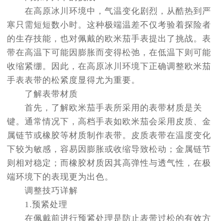
在高原冰川环境中，气温变化剧烈，从酷热到严
沈阳市沈河区中街路137号亨得利名表服务中心（品牌授权店）1层整层（需提前预约）
寒只需短短数小时。这种极端温差不仅考验着探险者
沈阳市沈河区中街路83号亨得利名表服务中心（品牌授权店）1层整层（需提前预约）
的生存技能，也对佩戴的欧米茄手表提出了挑战。表
乌鲁木齐市天山区红山路26号时代广场（CCMALL）C座17层17-B（需提前预约）
带在高温下可能因膨胀而变得松弛，在低温下则可能
温州市鹿城区锦绣路1067号置信广场10层1015室（需提前预约）
收缩紧绷。因此，在高原冰川环境下正确调整欧米茄
哈尔滨市道里区友谊西路600号富力中心T2座写字楼29层03室（需提前预约）
手表表带的松紧度显得尤为重要。
大连市中山区人民路15号国际金融大厦7层G室（需提前预约）
了解表带材质
佛山市禅城区季华五路57号万科金融中心C座12层1205室（需提前预约）
首先，了解欧米茄手表所采用的表带材质是关
东莞市东城街道鸿福东路1号民盈国贸中心T1写字楼9层907室（需提前预约）
键。通常情况下，高档手表如欧米茄会采用皮质、金
无锡市梁溪区人民中路139号恒隆广场写字楼1座11层1104室（需提前预约）
属链节或橡胶等材质制作表带。皮质表带在温度变化
南通市崇川区工农路57号圆融广场写字楼16层1603室（需提前预约）
下较为敏感，容易因膨胀或收缩导致松动；金属链节
苏州市苏州工业园区星港街199号苏州中心办公楼C座22层08室（需提前预约）
则相对稳定；而橡胶材质因其高弹性与透气性，在极
武汉市江汉区解放大道686号世界贸易大厦38层09室（需提前预约）
端环境下的表现更为出色。
南宁市青秀区金湖路59号地王大厦12楼1224室（需提前预约）
调整技巧详解
合肥市蜀山区潜山路111号万象城华润大厦B座12楼03室（需提前预约）
1.预紧处理
泉州市丰泽区宝洲路729号浦西万达中心写字楼A座7楼709室（需提前预约）
在佩戴前进行预紧处理是防止表带过松的有效方
青岛市南区山东路6号华润大厦B座22层04室（需提前预约）