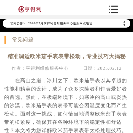
2026年7月亨得利全国官方售后客户服务热线：400-878-6612
亨得利官方全国统一服务热线400-878-6612，服务覆盖中国大陆、香港、澳门、台湾全部区域（非大陆需加拨“+86”）
▲
官网公告>
2026年7月亨得利售后服务中心最新网点地址：
▼
北京市东城区东长安街1号东方广场写字楼W3座6层602室（需提前预约）
常见问题
北京市朝阳区建国门外大街甲6号华熙国际中心写字楼D座11层1102室（需提前预约）
天津市和平区赤峰道136号天津国际金融中心写字楼26层2603室（需提前预约）
精准调适欧米茄手表表带松动，专业技巧大揭秘
上海市徐汇区虹桥路3号港汇中心写字楼2座37层3705室（需提前预约）
上海市黄浦区南京东路299号宏伊国际广场写字楼8层806室（需提前预约）
作者：亨得利维修服务中心
日期：2025.02.12
南京市秦淮区中山南路1号（新街口）南京中心写字楼22层C1-1室（需提前预约）
在高山之巅，冰川之下，欧米茄手表以其卓越的
常州市新北区龙锦路1590号现代传媒中心写字楼5号楼10层1008室（需提前预约）
性能和精美的设计，成为了众多探险者和钟表爱好者
徐州市鼓楼区淮海东路29号苏宁广场IFC国际金融中心写字楼35层3508室（需提前预约）
的首选。然而，在极端环境下，如寒冷的高山或炎热
扬州市邗江区国展路29号星耀天地写字楼1号楼18层1803室（需提前预约）
的沙漠，欧米茄手表的表带可能会因温度变化而产生
盐城市盐都区世纪大道5号盐城金融城写字楼1号楼16层1604室（需提前预约）
松动。面对这一挑战，如何恰当地调整欧米茄手表表
泰州市海陵区永定东路399号置地商务中心东塔写字楼（华润万象城）17层1706室（需提前预约）
带的松紧度，确保其在各种环境下的稳定性和舒适
宁波市江北区大闸南路500号来福士广场办公楼20层2009室（需提前预约）
性？本文将为您详解欧米茄手表表带太松处理技巧。
杭州市上城区钱江路1366号华润大厦写字楼A座5层503-5室（需提前预约）