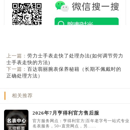
辽宁省鞍山市铁东区站前街亨得利售后服务中心（需提前预约）
辽宁省本溪市平山区胜利路亨得利售后服务中心（需提前预约）
辽宁省朝阳市双塔区新华路亨得利售后服务中心（需提前预约）
辽宁省丹东市振兴区七经街亨得利售后服务中心（需提前预约）
辽宁省抚顺市新抚区东一路亨得利售后服务中心（需提前预约）
辽宁省阜新市海州区解放大街亨得利售后服务中心（需提前预约）
上一篇：
劳力士手表走快了处理办法(如何调节劳力
辽宁省葫芦岛市连山区中央路亨得利售后服务中心（需提前预约）
士手表走快的方法)
辽宁省锦州市古塔区中央大街亨得利售后服务中心（需提前预约）
下一篇：
百达翡丽腕表保养秘籍（长期不佩戴时的
辽宁省辽阳市白塔区新运大街亨得利售后服务中心（需提前预约）
正确处理方法）
辽宁省盘锦市兴隆台区石油大街亨得利售后服务中心（需提前预约）
辽宁省铁岭市银州区南马路亨得利售后服务中心（需提前预约）
相关推荐
辽宁省营口市站前区市府路与渤海大街交叉口亨得利售后服务中心（需提前预约）
辽宁省沈阳市沈河区中街路137号亨得利名表维修授权店1楼亨得利售后服务中心（需提前预约）
2026年7月亨得利官方售后服
辽宁省沈阳市沈河区中街路83号亨得利名表维修授权店1楼亨得利售后服务中心（需提前预约）
官方服务网点：亨得利官方|百年老字号一站式专业
北京市朝阳区建国门外大街甲6号华熙国际中心D座11层1102室亨得利售后服务中心（需提前预约）
名表服务，50+直营网点，另......
北京市东城区东长安街1号王府井东方广场W3座6层602室亨得利售后服务中心（需提前预约）