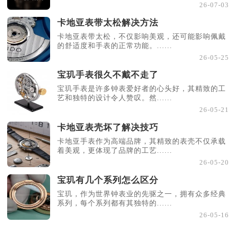
26-07-03
河北省保定市竞秀区朝阳北大街北国先天下亨得利售后服务中心（需提前预约）
卡地亚表带太松解决方法
内蒙古自治区阿拉善盟市左旗土尔扈特大街亨得利售后服务中心（需提前预约）
卡地亚表带太松，不仅影响美观，还可能影响佩戴
内蒙古自治区巴彦淖尔市临河区新华街亨得利售后服务中心（需提前预约）
的舒适度和手表的正常功能。......
内蒙古自治区包头市青山区幸福路甲3号王府井百货名表维修亨得利售后服务中心（需提前预约）
26-05-25
内蒙古自治区赤峰市红山区哈达街亨得利售后服务中心（需提前预约）
宝玑手表很久不戴不走了
内蒙古自治区鄂尔多斯市东胜区伊金霍洛街亨得利售后服务中心（需提前预约）
宝玑手表是许多钟表爱好者的心头好，其精致的工
艺和独特的设计令人赞叹。然......
内蒙古自治区呼伦贝尔市海拉尔区中央街亨得利售后服务中心（需提前预约）
26-05-21
内蒙古自治区通辽市科尔沁区明仁大街亨得利售后服务中心（需提前预约）
卡地亚表壳坏了解决技巧
内蒙古自治区乌海市海勃湾区人民南路亨得利售后服务中心（需提前预约）
内蒙古自治区乌兰察布市集宁区恩和大街亨得利售后服务中心（需提前预约）
卡地亚手表作为高端品牌，其精致的表壳不仅承载
着美观，更体现了品牌的工艺......
内蒙古自治区锡林郭勒盟市锡林浩特市光明街与额尔敦路交叉口亨得利售后服务中心（需提前预约）
26-05-20
内蒙古自治区兴安盟市乌兰浩特市兴安大街亨得利售后服务中心（需提前预约）
宝玑有几个系列怎么区分
山西省大同市平城区迎宾街亨得利售后服务中心（需提前预约）
宝玑，作为世界钟表业的先驱之一，拥有众多经典
山西省晋城市城区黄华街亨得利售后服务中心（需提前预约）
系列，每个系列都有其独特的......
山西省晋中市榆次区顺城街亨得利售后服务中心（需提前预约）
26-05-16
山西省临汾市尧都区解放路亨得利售后服务中心（需提前预约）