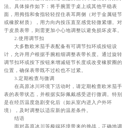
法。具体操作如下：将手腕置于桌上或其他平稳表
烟台市芝罘区胜利路139号万达金融中心A座907室（需提前预约）
面，用拇指和食指轻轻捏住表耳两侧（对于金属链节
长春市朝阳区西安大路727号中银大厦A座(旺进大厦)18层09室（需提前预约）
或橡胶材质），用力向内按压直至感觉轻微紧绷。对
贵阳市南明区都司高架桥路33号亨特国际金融中心14楼14D（需提前预约）
于皮质表带，则需更加小心地调整以避免损坏皮革。
昆明市盘龙区北京路928号同德昆明广场写字楼10层06室（需提前预约）
2.使用调节扣
石家庄市长安区中山东路39号勒泰中心写字楼B座13层07室（需提前预约）
大多数欧米茄手表配备有可调节扣环或按钮设
西安市碑林区南关正街88号华侨城长安国际中心E座6楼10室（需提前预约）
计，允许用户根据手腕粗细调整表带长度。通过旋转
海口市龙华区金贸东路5号海口华润大厦B座17层1707室（需提前预约）
调节扣环或按下按钮来增减链节长度或改变橡胶圈的
唐山市路南区新华东道100号万达广场写字楼A座10层1002室（需提前预约）
位置，确保表带既不过松也不过紧。
台州市椒江区东海大道1800号腾达中心东1幢20楼2002室（需提前预约）
3.定期检查与微调
内蒙古自治区呼和浩特市玉泉区大学西街70号华润万象城写字楼（鄂尔多斯大厦）23层2326室（需提前预约）
在高原冰川环境下活动时，请定期检查欧米茄手
甘肃省兰州市七里河区西津西路16号兰州中心写字楼21层2102室（需提前预约）
表的表带状态，并根据实际佩戴感受进行微调。特别
重庆市解放碑渝中区民权路28号英利国际金融中心写字楼20层01室（需提前预约）
是在经历温度急剧变化后（如从室内进入户外环
黑龙江省大庆市萨尔图区会战大街亨得利售后服务中心（需提前预约）
境），及时调整以适应新的温差条件。
黑龙江省鹤岗市向阳区红军路亨得利售后服务中心（需提前预约）
结语
黑龙江省黑河市爱辉区中央街亨得利售后服务中心（需提前预约）
面对高原冰川等极端环境带来的挑战，正确地调
黑龙江省鸡西市鸡冠区红军路亨得利售后服务中心（需提前预约）