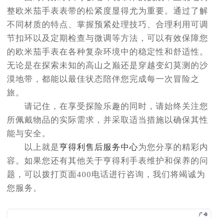
整欧米茄手表表带的松紧度显得尤为重要。通过了解
黑龙江省佳木斯市向阳区长安路亨得利售后服务中心（需提前预约）
不同材质的特点、掌握预紧处理技巧、合理利用可调
黑龙江省牡丹江市东安区太平路亨得利售后服务中心（需提前预约）
节扣环以及定期检查与微调等方法，可以有效保障您
黑龙江省七台河市桃山区大同街亨得利售后服务中心（需提前预约）
的欧米茄手表在各种复杂环境中的稳定性和舒适性。
黑龙江省齐齐哈尔市龙沙区龙华路亨得利售后服务中心（需提前预约）
无论是在探索未知的高山之巅还是穿越变幻莫测的沙
黑龙江省双鸭山市尖山区新兴大街亨得利售后服务中心（需提前预约）
漠地带，都能以最佳状态陪伴您完成每一次冒险之
黑龙江省绥化市北林区新华街与康庄路交叉口亨得利售后服务中心（需提前预约）
旅。
黑龙江省伊春市伊美区通河路亨得利售后服务中心（需提前预约）
请记住，在享受探险乐趣的同时，请始终关注您
吉林省白城市洮北区明仁南街亨得利售后服务中心（需提前预约）
所佩戴物品的实际需求，并采取适当措施以确保其性
吉林省白山市浑江区浑江大街亨得利售后服务中心（需提前预约）
能与安全。
吉林省吉林市船营区河南街亨得利售后服务中心（需提前预约）
以上就是
亨得利售后服务中心
为您分享的精彩内
吉林省辽源市龙山区人民大街亨得利售后服务中心（需提前预约）
容。如果您还有其他关于亨得利手表维护和保养的问
吉林省梅河口市新华街道梅河大街亨得利售后服务中心（需提前预约）
题，可以拨打页面400电话进行咨询，我们将竭诚为
吉林省四平市铁东区紫气大路与南九经街交汇处亨得利售后服务中心（需提前预约）
您服务。
吉林省松原市宁江区五环大街亨得利售后服务中心（需提前预约）
吉林省通化市东昌区环通乡江南大街亨得利售后服务中心（需提前预约）
吉林省延边市延吉市解放路亨得利售后服务中心（需提前预约）