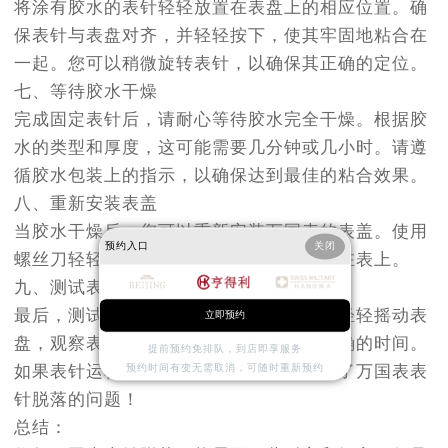
将涂有胶水的表针轻轻放置在表盘上的相应位置。确
内蒙古自治区呼和浩特市玉泉区大学西街70号华润万象城写字楼（鄂尔多斯大厦）23层2326室（需提前预约）
保表针与表盘对齐，并轻轻按下，使其牢固地粘合在
甘肃省兰州市七里河区西津西路16号兰州中心写字楼21层2102室（需提前预约）
一起。您可以稍微旋转表针，以确保其正确的定位。
重庆市解放碑渝中区民权路28号英利国际金融中心写字楼20层01室（需提前预约）
七、等待胶水干燥
黑龙江省大庆市萨尔图区会战大街亨得利售后服务中心（需提前预约）
完成固定表针后，请耐心等待胶水完全干燥。根据胶
黑龙江省鹤岗市向阳区红军路亨得利售后服务中心（需提前预约）
水的类型和厚度，这可能需要几分钟或几小时。请遵
黑龙江省黑河市爱辉区中央街亨得利售后服务中心（需提前预约）
循胶水包装上的指示，以确保达到最佳的粘合效果。
黑龙江省鸡西市鸡冠区红军路亨得利售后服务中心（需提前预约）
八、重新安装表盖
黑龙江省佳木斯市向阳区长安路亨得利售后服务中心（需提前预约）
当胶水干燥后，您可以重新安装万国表的表盖。使用
预约入口
关闭
黑龙江省牡丹江市东安区太平路亨得利售后服务中心（需提前预约）
螺丝刀轻轻拧紧螺丝，确保表盖安全固定在表上。
黑龙江省七台河市桃山区大同街亨得利售后服务中心（需提前预约）
九、测试表针
黑龙江省齐齐哈尔市龙沙区龙华路亨得利售后服务中心（需提前预约）
最后，测试修复后的表针是否正常运转。轻轻摇动表
立即预约
黑龙江省双鸭山市尖山区新兴大街亨得利售后服务中心（需提前预约）
盘，观察表针是否稳定，并确保其指向正确的时间。
提前预约免排队，到店即享服务
黑龙江省绥化市北林区新华街与康庄路交叉口亨得利售后服务中心（需提前预约）
如果表针运转正常，那么恭喜您成功解决了万国表表
预约时间有变无需取消，可随时重新预约
黑龙江省伊春市伊美区通河路亨得利售后服务中心（需提前预约）
针脱落的问题！
吉林省白城市洮北区明仁南街亨得利售后服务中心（需提前预约）
总结：
吉林省白山市浑江区浑江大街亨得利售后服务中心（需提前预约）