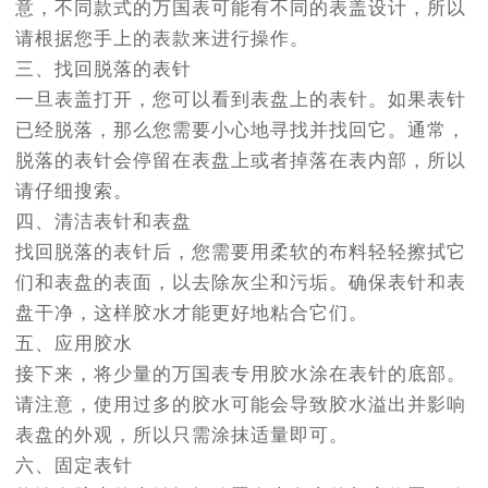
意，不同款式的万国表可能有不同的表盖设计，所以
南通市崇川区工农路57号圆融广场写字楼16层1603室（需提前预约）
请根据您手上的表款来进行操作。
苏州市苏州工业园区星港街199号苏州中心办公楼C座22层08室（需提前预约）
三、找回脱落的表针
武汉市江汉区解放大道686号世界贸易大厦38层09室（需提前预约）
一旦表盖打开，您可以看到表盘上的表针。如果表针
南宁市青秀区金湖路59号地王大厦12楼1224室（需提前预约）
已经脱落，那么您需要小心地寻找并找回它。通常，
合肥市蜀山区潜山路111号万象城华润大厦B座12楼03室（需提前预约）
脱落的表针会停留在表盘上或者掉落在表内部，所以
泉州市丰泽区宝洲路729号浦西万达中心写字楼A座7楼709室（需提前预约）
请仔细搜索。
青岛市南区山东路6号华润大厦B座22层04室（需提前预约）
四、清洁表针和表盘
烟台市芝罘区胜利路139号万达金融中心A座907室（需提前预约）
找回脱落的表针后，您需要用柔软的布料轻轻擦拭它
长春市朝阳区西安大路727号中银大厦A座(旺进大厦)18层09室（需提前预约）
们和表盘的表面，以去除灰尘和污垢。确保表针和表
贵阳市南明区都司高架桥路33号亨特国际金融中心14楼14D（需提前预约）
盘干净，这样胶水才能更好地粘合它们。
昆明市盘龙区北京路928号同德昆明广场写字楼10层06室（需提前预约）
五、应用胶水
石家庄市长安区中山东路39号勒泰中心写字楼B座13层07室（需提前预约）
接下来，将少量的万国表专用胶水涂在表针的底部。
西安市碑林区南关正街88号华侨城长安国际中心E座6楼10室（需提前预约）
请注意，使用过多的胶水可能会导致胶水溢出并影响
海口市龙华区金贸东路5号海口华润大厦B座17层1707室（需提前预约）
表盘的外观，所以只需涂抹适量即可。
唐山市路南区新华东道100号万达广场写字楼A座10层1002室（需提前预约）
六、固定表针
台州市椒江区东海大道1800号腾达中心东1幢20楼2002室（需提前预约）