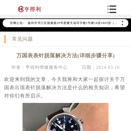
常州市新北区龙锦路1590号现代传媒中心写字楼5号楼10层1008室（需提前预约）
徐州市鼓楼区淮海东路29号苏宁广场IFC国际金融中心写字楼35层3508室（需提前预约）
▲
官网公告>
扬州市邗江区国展路29号星耀天地写字楼1号楼18层1803室（需提前预约）
▼
盐城市盐都区世纪大道5号盐城金融城写字楼1号楼16层1604室（需提前预约）
常见问题
泰州市海陵区永定东路399号置地商务中心东塔写字楼（华润万象城）17层1706室（需提前预约）
宁波市江北区大闸南路500号来福士广场办公楼20层2009室（需提前预约）
万国表表针脱落解决方法(详细步骤分享)
杭州市上城区钱江路1366号华润大厦写字楼A座5层503-5室（需提前预约）
金华市金东区东市南街777号金华万达广场写字楼4号楼22层2209室（需提前预约）
作者：亨得利维修服务中心
日期：2024.03.16
绍兴市越城区胜利东路379号世茂天际中心写字楼8层805室（需提前预约）
欢迎来到我的文章，今天我将和大家一起探讨关于万
嘉兴市南湖区广益路705号嘉兴世界贸易中心写字楼A座13层1304室（需提前预约）
国表出现表针脱落解决方法是什么的相关知识，希望
南昌市红谷滩新区红谷中大道998号绿地双子塔（中央广场）A1座办公楼14层07室（需提前预约）
对你们有所启示。
济南市历下区经十路11111号华润中心写字楼（万象城）15层1508室（需提前预约）
广州市天河区天河路230号万菱汇国际中心写字楼A塔7层704室（需提前预约）
广州市越秀区环市东路371-375号世界贸易中心大厦南塔写字楼15层07室（需提前预约）
深圳市罗湖区深南东路5001号华润大厦写字楼17层1701室（需提前预约）
惠州市惠城区江北文昌一路7号华贸大厦写字楼1座30层05室（需提前预约）