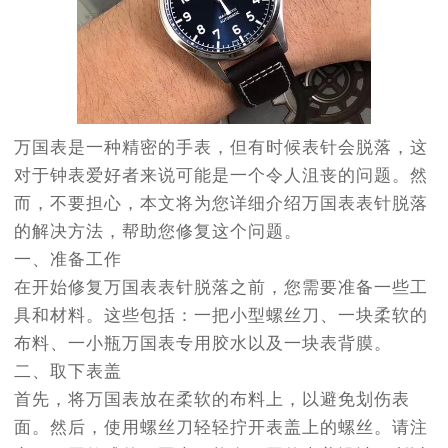
厦门市思明区湖滨东路95号华润大厦写字楼B座11层1104室（需提前预约）
福州市鼓楼区五四路128-1号恒力城写字楼15层03室（需提前预约）
成都市锦江区人民东路6号SAC东原中心写字楼24层2406B室（需提前预约）
重庆市江北区观音桥步行街2号融恒时代广场写字楼9层902室（需提前预约）
长沙市芙蓉区定王台街道建湘路393号世茂环球金融中心写字楼（芙蓉广场）10层13室（需提前预约）
万国表是一种精密的手表，但有时候表针会脱落，这
郑州市二七区铭功路10号华润大厦写字楼29层2905室（需提前预约）
对于钟表爱好者来说可能是一个令人沮丧的问题。然
太原市迎泽区解放路15号亨得利名表服务中心（品牌授权店）3层整层（需提前预约）
而，不要担心，本文将为您详细介绍万国表表针脱落
沈阳市沈河区中街路137号亨得利名表服务中心（品牌授权店）1层整层（需提前预约）
的解决方法，帮助您修复这个问题。
沈阳市沈河区中街路83号亨得利名表服务中心（品牌授权店）1层整层（需提前预约）
一、准备工作
乌鲁木齐市天山区红山路26号时代广场（CCMALL）C座17层17-B（需提前预约）
在开始修复万国表表针脱落之前，您需要准备一些工
温州市鹿城区锦绣路1067号置信广场10层1015室（需提前预约）
具和材料。这些包括：一把小型螺丝刀、一块柔软的
哈尔滨市道里区友谊西路600号富力中心T2座写字楼29层03室（需提前预约）
布料、一小瓶万国表专用胶水以及一块表背膜。
大连市中山区人民路15号国际金融大厦7层G室（需提前预约）
二、取下表盖
佛山市禅城区季华五路57号万科金融中心C座12层1205室（需提前预约）
首先，将万国表放在柔软的布料上，以避免划伤表
东莞市东城街道鸿福东路1号民盈国贸中心T1写字楼9层907室（需提前预约）
面。然后，使用螺丝刀轻轻拧开表盖上的螺丝。请注
无锡市梁溪区人民中路139号恒隆广场写字楼1座11层1104室（需提前预约）