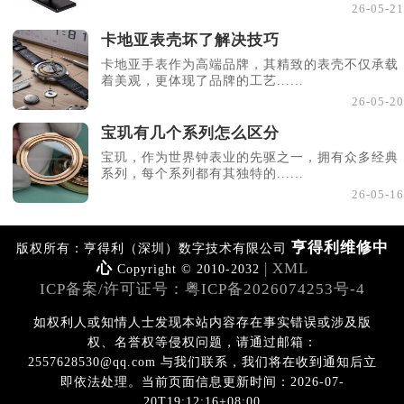
26-05-21
内蒙古自治区乌兰察布市集宁区恩和大街亨得利售后服务中心（需提前预约）
卡地亚表壳坏了解决技巧
内蒙古自治区锡林郭勒盟市锡林浩特市光明街与额尔敦路交叉口亨得利售后服务中心（需提前预约）
卡地亚手表作为高端品牌，其精致的表壳不仅承载
内蒙古自治区兴安盟市乌兰浩特市兴安大街亨得利售后服务中心（需提前预约）
着美观，更体现了品牌的工艺......
山西省大同市平城区迎宾街亨得利售后服务中心（需提前预约）
26-05-20
山西省晋城市城区黄华街亨得利售后服务中心（需提前预约）
宝玑有几个系列怎么区分
山西省晋中市榆次区顺城街亨得利售后服务中心（需提前预约）
宝玑，作为世界钟表业的先驱之一，拥有众多经典
系列，每个系列都有其独特的......
山西省临汾市尧都区解放路亨得利售后服务中心（需提前预约）
26-05-16
山西省吕梁市离石区永宁中路与建设街交叉口亨得利售后服务中心（需提前预约）
山西省朔州市朔城区怡西路与鄯阳西街交汇处亨得利售后服务中心（需提前预约）
亨得利维修中
版权所有：亨得利（深圳）数字技术有限公司
山西省忻州市忻府区和平东街与七一南路交叉口亨得利售后服务中心（需提前预约）
心
| XML
Copyright © 2010-2032
山西省阳泉市郊区平阳东街与新城大道交叉口亨得利售后服务中心（需提前预约）
ICP备案/许可证号：粤ICP备2026074253号-4
山西省运城市盐湖区河东街亨得利售后服务中心（需提前预约）
如权利人或知情人士发现本站内容存在事实错误或涉及版
山西省长治市潞州区英雄中路亨得利售后服务中心（需提前预约）
权、名誉权等侵权问题，请通过邮箱：
山西省太原市迎泽区迎泽街道解放路15号亨得利名表维修授权店3楼亨得利售后服务中心（需提前预约）
2557628530@qq.com 与我们联系，我们将在收到通知后立
天津市和平区赤峰道136号天津国际金融中心26层2603室亨得利售后服务中心（需提前预约）
即依法处理。当前页面信息更新时间：2026-07-
安徽省安庆市迎江区人民路亨得利售后服务中心（需提前预约）
20T19:12:16+08:00