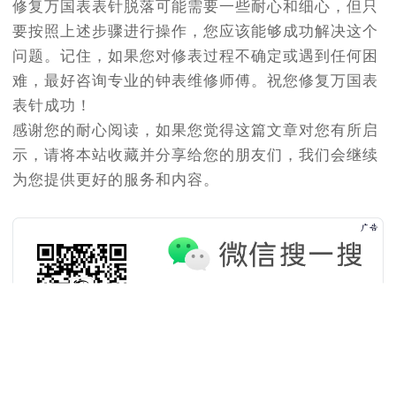
修复万国表表针脱落可能需要一些耐心和细心，但只
吉林省吉林市船营区河南街亨得利售后服务中心（需提前预约）
要按照上述步骤进行操作，您应该能够成功解决这个
吉林省辽源市龙山区人民大街亨得利售后服务中心（需提前预约）
问题。记住，如果您对修表过程不确定或遇到任何困
吉林省梅河口市新华街道梅河大街亨得利售后服务中心（需提前预约）
难，最好咨询专业的钟表维修师傅。祝您修复万国表
吉林省四平市铁东区紫气大路与南九经街交汇处亨得利售后服务中心（需提前预约）
表针成功！
吉林省松原市宁江区五环大街亨得利售后服务中心（需提前预约）
感谢您的耐心阅读，如果您觉得这篇文章对您有所启
吉林省通化市东昌区环通乡江南大街亨得利售后服务中心（需提前预约）
示，请将本站收藏并分享给您的朋友们，我们会继续
吉林省延边市延吉市解放路亨得利售后服务中心（需提前预约）
为您提供更好的服务和内容。
辽宁省鞍山市铁东区站前街亨得利售后服务中心（需提前预约）
辽宁省本溪市平山区胜利路亨得利售后服务中心（需提前预约）
辽宁省朝阳市双塔区新华路亨得利售后服务中心（需提前预约）
辽宁省丹东市振兴区七经街亨得利售后服务中心（需提前预约）
辽宁省抚顺市新抚区东一路亨得利售后服务中心（需提前预约）
辽宁省阜新市海州区解放大街亨得利售后服务中心（需提前预约）
辽宁省葫芦岛市连山区中央路亨得利售后服务中心（需提前预约）
辽宁省锦州市古塔区中央大街亨得利售后服务中心（需提前预约）
辽宁省辽阳市白塔区新运大街亨得利售后服务中心（需提前预约）