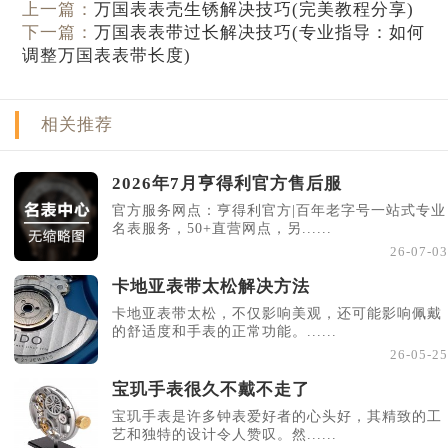
上一篇：
万国表表壳生锈解决技巧(完美教程分享)
辽宁省盘锦市兴隆台区石油大街亨得利售后服务中心（需提前预约）
下一篇：
万国表表带过长解决技巧(专业指导：如何
辽宁省铁岭市银州区南马路亨得利售后服务中心（需提前预约）
调整万国表表带长度)
辽宁省营口市站前区市府路与渤海大街交叉口亨得利售后服务中心（需提前预约）
辽宁省沈阳市沈河区中街路137号亨得利名表维修授权店1楼亨得利售后服务中心（需提前预约）
相关推荐
辽宁省沈阳市沈河区中街路83号亨得利名表维修授权店1楼亨得利售后服务中心（需提前预约）
北京市朝阳区建国门外大街甲6号华熙国际中心D座11层1102室亨得利售后服务中心（需提前预约）
2026年7月亨得利官方售后服
北京市东城区东长安街1号王府井东方广场W3座6层602室亨得利售后服务中心（需提前预约）
官方服务网点：亨得利官方|百年老字号一站式专业
河北省保定市竞秀区朝阳北大街北国先天下亨得利售后服务中心（需提前预约）
名表服务，50+直营网点，另......
内蒙古自治区阿拉善盟市左旗土尔扈特大街亨得利售后服务中心（需提前预约）
26-07-03
内蒙古自治区巴彦淖尔市临河区新华街亨得利售后服务中心（需提前预约）
卡地亚表带太松解决方法
内蒙古自治区包头市青山区幸福路甲3号王府井百货名表维修亨得利售后服务中心（需提前预约）
卡地亚表带太松，不仅影响美观，还可能影响佩戴
的舒适度和手表的正常功能。......
内蒙古自治区赤峰市红山区哈达街亨得利售后服务中心（需提前预约）
26-05-25
内蒙古自治区鄂尔多斯市东胜区伊金霍洛街亨得利售后服务中心（需提前预约）
宝玑手表很久不戴不走了
内蒙古自治区呼伦贝尔市海拉尔区中央街亨得利售后服务中心（需提前预约）
宝玑手表是许多钟表爱好者的心头好，其精致的工
内蒙古自治区通辽市科尔沁区明仁大街亨得利售后服务中心（需提前预约）
艺和独特的设计令人赞叹。然......
内蒙古自治区乌海市海勃湾区人民南路亨得利售后服务中心（需提前预约）