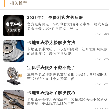
相关推荐
北京市东城区东长安街1号王府井东方广场W3座6层602室亨得利售后服务中心（需提前预约）
河北省保定市竞秀区朝阳北大街北国先天下亨得利售后服务中心（需提前预约）
2026年7月亨得利官方售后服
内蒙古自治区阿拉善盟市左旗土尔扈特大街亨得利售后服务中心（需提前预约）
官方服务网点：亨得利官方|百年老字号一站式专业
内蒙古自治区巴彦淖尔市临河区新华街亨得利售后服务中心（需提前预约）
名表服务，50+直营网点，另......
内蒙古自治区包头市青山区幸福路甲3号王府井百货名表维修亨得利售后服务中心（需提前预约）
26-07-03
内蒙古自治区赤峰市红山区哈达街亨得利售后服务中心（需提前预约）
卡地亚表带太松解决方法
内蒙古自治区鄂尔多斯市东胜区伊金霍洛街亨得利售后服务中心（需提前预约）
卡地亚表带太松，不仅影响美观，还可能影响佩戴
内蒙古自治区呼伦贝尔市海拉尔区中央街亨得利售后服务中心（需提前预约）
的舒适度和手表的正常功能。......
26-05-25
内蒙古自治区通辽市科尔沁区明仁大街亨得利售后服务中心（需提前预约）
内蒙古自治区乌海市海勃湾区人民南路亨得利售后服务中心（需提前预约）
宝玑手表很久不戴不走了
内蒙古自治区乌兰察布市集宁区恩和大街亨得利售后服务中心（需提前预约）
宝玑手表是许多钟表爱好者的心头好，其精致的工
艺和独特的设计令人赞叹。然......
内蒙古自治区锡林郭勒盟市锡林浩特市光明街与额尔敦路交叉口亨得利售后服务中心（需提前预约）
26-05-21
内蒙古自治区兴安盟市乌兰浩特市兴安大街亨得利售后服务中心（需提前预约）
卡地亚表壳坏了解决技巧
山西省大同市平城区迎宾街亨得利售后服务中心（需提前预约）
卡地亚手表作为高端品牌，其精致的表壳不仅承载
山西省晋城市城区黄华街亨得利售后服务中心（需提前预约）
着美观，更体现了品牌的工艺......
山西省晋中市榆次区顺城街亨得利售后服务中心（需提前预约）