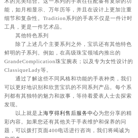
术的完美结合。这一系列的手表往往配备有复杂的功
黑龙江省鸡西市鸡冠区红军路亨得利售后服务中心（需提前预约）
能，如月相显示、万年历等，并且在设计上更加注重
黑龙江省佳木斯市向阳区长安路亨得利售后服务中心（需提前预约）
细节和复杂性。Tradition系列的手表不仅是一件计时
黑龙江省牡丹江市东安区太平路亨得利售后服务中心（需提前预约）
工具，更是一件艺术品。
黑龙江省七台河市桃山区大同街亨得利售后服务中心（需提前预约）
其他特色系列
黑龙江省齐齐哈尔市龙沙区龙华路亨得利售后服务中心（需提前预约）
除了上述几个主要系列之外，宝玑还有其他特色
黑龙江省双鸭山市尖山区新兴大街亨得利售后服务中心（需提前预约）
鲜明的子系列。例如，在高级珠宝领域内推出的
黑龙江省绥化市北林区新华街与康庄路交叉口亨得利售后服务中心（需提前预约）
GrandeComplication珠宝腕表；以及专为女性设计的
黑龙江省伊春市伊美区通河路亨得利售后服务中心（需提前预约）
ClassiqueLady等。
吉林省白城市洮北区明仁南街亨得利售后服务中心（需提前预约）
通过了解这些不同风格和功能的手表种类，我们
吉林省白山市浑江区浑江大街亨得利售后服务中心（需提前预约）
可以更好地识别和欣赏宝玑的不同系列产品。每个系
吉林省吉林市船营区河南街亨得利售后服务中心（需提前预约）
列都有其独特的魅力和故事，等待着爱表人士去探索
吉林省辽源市龙山区人民大街亨得利售后服务中心（需提前预约）
发现。
吉林省梅河口市新华街道梅河大街亨得利售后服务中心（需提前预约）
以上就是
上海亨得利售后服务中心
为您分享的精
吉林省四平市铁东区紫气大路与南九经街交汇处亨得利售后服务中心（需提前预约）
彩内容。如果您还有其他关于手表维护和保养的问
吉林省松原市宁江区五环大街亨得利售后服务中心（需提前预约）
题，可以拨打页面400电话进行咨询，我们将竭诚为
吉林省通化市东昌区环通乡江南大街亨得利售后服务中心（需提前预约）