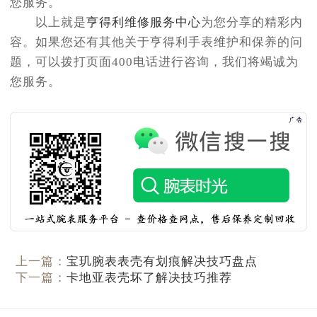
您服务。
吉林省延边市延吉市解放路亨得利售后服务中心（需提前预约）
以上就是
亨得利维修服务中心
为您分享的精彩内
辽宁省鞍山市铁东区站前街亨得利售后服务中心（需提前预约）
容。如果您还有其他关于亨得利手表维护和保养的问
辽宁省本溪市平山区胜利路亨得利售后服务中心（需提前预约）
题，可以拨打页面400电话进行咨询，我们将竭诚为
辽宁省朝阳市双塔区新华路亨得利售后服务中心（需提前预约）
您服务。
辽宁省丹东市振兴区七经街亨得利售后服务中心（需提前预约）
辽宁省抚顺市新抚区东一路亨得利售后服务中心（需提前预约）
辽宁省阜新市海州区解放大街亨得利售后服务中心（需提前预约）
辽宁省葫芦岛市连山区中央路亨得利售后服务中心（需提前预约）
辽宁省锦州市古塔区中央大街亨得利售后服务中心（需提前预约）
辽宁省辽阳市白塔区新运大街亨得利售后服务中心（需提前预约）
辽宁省盘锦市兴隆台区石油大街亨得利售后服务中心（需提前预约）
辽宁省铁岭市银州区南马路亨得利售后服务中心（需提前预约）
辽宁省营口市站前区市府路与渤海大街交叉口亨得利售后服务中心（需提前预约）
上一篇：
宝玑腕表表壳有划痕解决技巧盘点
辽宁省沈阳市沈河区中街路137号亨得利名表维修授权店1楼亨得利售后服务中心（需提前预约）
下一篇：
卡地亚表壳坏了解决技巧推荐
辽宁省沈阳市沈河区中街路83号亨得利名表维修授权店1楼亨得利售后服务中心（需提前预约）
北京市朝阳区建国门外大街甲6号华熙国际中心D座11层1102室亨得利售后服务中心（需提前预约）