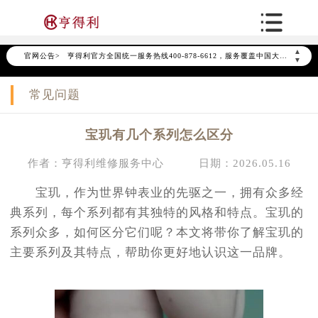
2026年7月亨得利中国区售后服务网络优化升级公告
2026年7月亨得利全国官方售后客户服务热线：400-878-6612
▲
官网公告>
亨得利官方全国统一服务热线400-878-6612，服务覆盖中国大陆、香港、澳门、台湾全部区域（非大陆需加拨“+86”）
▼
2026年7月亨得利售后服务中心最新网点地址：
常见问题
北京市东城区东长安街1号东方广场写字楼W3座6层602室（需提前预约）
北京市朝阳区建国门外大街甲6号华熙国际中心写字楼D座11层1102室（需提前预约）
宝玑有几个系列怎么区分
天津市和平区赤峰道136号天津国际金融中心写字楼26层2603室（需提前预约）
上海市徐汇区虹桥路3号港汇中心写字楼2座37层3705室（需提前预约）
作者：亨得利维修服务中心
日期：2026.05.16
上海市黄浦区南京东路299号宏伊国际广场写字楼8层806室（需提前预约）
宝玑，作为世界钟表业的先驱之一，拥有众多经
南京市秦淮区中山南路1号（新街口）南京中心写字楼22层C1-1室（需提前预约）
典系列，每个系列都有其独特的风格和特点。宝玑的
常州市新北区龙锦路1590号现代传媒中心写字楼5号楼10层1008室（需提前预约）
系列众多，如何区分它们呢？本文将带你了解宝玑的
徐州市鼓楼区淮海东路29号苏宁广场IFC国际金融中心写字楼35层3508室（需提前预约）
主要系列及其特点，帮助你更好地认识这一品牌。
扬州市邗江区国展路29号星耀天地写字楼1号楼18层1803室（需提前预约）
盐城市盐都区世纪大道5号盐城金融城写字楼1号楼16层1604室（需提前预约）
泰州市海陵区永定东路399号置地商务中心东塔写字楼（华润万象城）17层1706室（需提前预约）
宁波市江北区大闸南路500号来福士广场办公楼20层2009室（需提前预约）