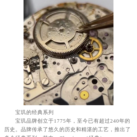
太原市迎泽区解放路15号亨得利名表服务中心（品牌授权店）3层整层（需提前预约）
沈阳市沈河区中街路137号亨得利名表服务中心（品牌授权店）1层整层（需提前预约）
沈阳市沈河区中街路83号亨得利名表服务中心（品牌授权店）1层整层（需提前预约）
乌鲁木齐市天山区红山路26号时代广场（CCMALL）C座17层17-B（需提前预约）
温州市鹿城区锦绣路1067号置信广场10层1015室（需提前预约）
哈尔滨市道里区友谊西路600号富力中心T2座写字楼29层03室（需提前预约）
大连市中山区人民路15号国际金融大厦7层G室（需提前预约）
佛山市禅城区季华五路57号万科金融中心C座12层1205室（需提前预约）
东莞市东城街道鸿福东路1号民盈国贸中心T1写字楼9层907室（需提前预约）
无锡市梁溪区人民中路139号恒隆广场写字楼1座11层1104室（需提前预约）
南通市崇川区工农路57号圆融广场写字楼16层1603室（需提前预约）
苏州市苏州工业园区星港街199号苏州中心办公楼C座22层08室（需提前预约）
武汉市江汉区解放大道686号世界贸易大厦38层09室（需提前预约）
宝玑的经典系列
南宁市青秀区金湖路59号地王大厦12楼1224室（需提前预约）
宝玑品牌创立于1775年，至今已有超过240年的
合肥市蜀山区潜山路111号万象城华润大厦B座12楼03室（需提前预约）
历史。品牌传承了悠久的历史和精湛的工艺，推出了
泉州市丰泽区宝洲路729号浦西万达中心写字楼A座7楼709室（需提前预约）