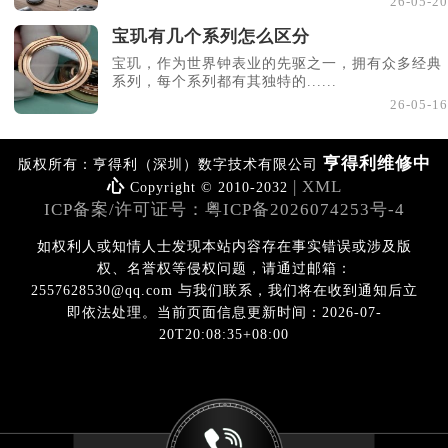
26-05-20
山西省临汾市尧都区解放路亨得利售后服务中心（需提前预约）
宝玑有几个系列怎么区分
山西省吕梁市离石区永宁中路与建设街交叉口亨得利售后服务中心（需提前预约）
宝玑，作为世界钟表业的先驱之一，拥有众多经典
山西省朔州市朔城区怡西路与鄯阳西街交汇处亨得利售后服务中心（需提前预约）
系列，每个系列都有其独特的......
26-05-16
山西省忻州市忻府区和平东街与七一南路交叉口亨得利售后服务中心（需提前预约）
山西省阳泉市郊区平阳东街与新城大道交叉口亨得利售后服务中心（需提前预约）
亨得利维修中
山西省运城市盐湖区河东街亨得利售后服务中心（需提前预约）
版权所有：亨得利（深圳）数字技术有限公司
心
| XML
Copyright © 2010-2032
山西省长治市潞州区英雄中路亨得利售后服务中心（需提前预约）
ICP备案/许可证号：粤ICP备2026074253号-4
山西省太原市迎泽区迎泽街道解放路15号亨得利名表维修授权店3楼亨得利售后服务中心（需提前预约）
如权利人或知情人士发现本站内容存在事实错误或涉及版
天津市和平区赤峰道136号天津国际金融中心26层2603室亨得利售后服务中心（需提前预约）
权、名誉权等侵权问题，请通过邮箱：
安徽省安庆市迎江区人民路亨得利售后服务中心（需提前预约）
2557628530@qq.com 与我们联系，我们将在收到通知后立
安徽省蚌埠市蚌山区淮河路亨得利售后服务中心（需提前预约）
即依法处理。当前页面信息更新时间：2026-07-
安徽省亳州市谯城区魏武大道亨得利售后服务中心（需提前预约）
20T20:08:35+08:00
安徽省池州市贵池区长江路亨得利售后服务中心（需提前预约）
安徽省滁州市琅琊区南谯北路亨得利售后服务中心（需提前预约）
安徽省阜阳市颍州区颍州北路亨得利售后服务中心（需提前预约）
安徽省淮北市相山区淮海路亨得利售后服务中心（需提前预约）