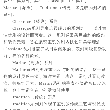
多个经典系列。其中，Classique（经典）、
青岛市南区山东路6号华润大厦B座22层04室（需提前预约）
Marine（海洋）、Tradition（传统）等是较为知名的
烟台市芝罘区胜利路139号万达金融中心A座907室（需提前预约）
系列。
长春市朝阳区西安大路727号中银大厦A座(旺进大厦)18层09室（需提前预约）
Classique（经典）系列
贵阳市南明区都司高架桥路33号亨特国际金融中心14楼14D（需提前预约）
Classique系列是宝玑最经典的系列之一，以其简
昆明市盘龙区北京路928号同德昆明广场写字楼10层06室（需提前预约）
洁优雅的设计而著称。这一系列通常采用简约的线条
石家庄市长安区中山东路39号勒泰中心写字楼B座13层07室（需提前预约）
和装饰元素，旨在展现宝玑的制表技艺和美学理念。
西安市碑林区南关正街88号华侨城长安国际中心E座6楼10室（需提前预约）
Classique系列涵盖了从日常佩戴的手表到高级复杂功
海口市龙华区金贸东路5号海口华润大厦B座17层1707室（需提前预约）
能手表的各种款式。
唐山市路南区新华东道100号万达广场写字楼A座10层1002室（需提前预约）
Marine（海洋）系列
台州市椒江区东海大道1800号腾达中心东1幢20楼2002室（需提前预约）
Marine系列则更注重运动与时尚的结合。这一系
内蒙古自治区呼和浩特市玉泉区大学西街70号华润万象城写字楼（鄂尔多斯大厦）23层2326室（需提前预约）
列的设计灵感来源于海洋主题，表盘上常可以看到波
甘肃省兰州市七里河区西津西路16号兰州中心写字楼21层2102室（需提前预约）
浪、帆船等元素。Marine系列的手表不仅适合日常佩
重庆市解放碑渝中区民权路28号英利国际金融中心写字楼20层01室（需提前预约）
戴，也非常适合在户外活动时使用。
黑龙江省大庆市萨尔图区会战大街亨得利售后服务中心（需提前预约）
Tradition（传统）系列
黑龙江省鹤岗市向阳区红军路亨得利售后服务中心（需提前预约）
Tradition系列则体现了宝玑的传统工艺与现代技
黑龙江省黑河市爱辉区中央街亨得利售后服务中心（需提前预约）