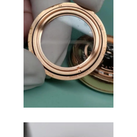
杭州市上城区钱江路1366号华润大厦写字楼A座5层503-5室（需提前预约）
金华市金东区东市南街777号金华万达广场写字楼4号楼22层2209室（需提前预约）
绍兴市越城区胜利东路379号世茂天际中心写字楼8层805室（需提前预约）
嘉兴市南湖区广益路705号嘉兴世界贸易中心写字楼A座13层1304室（需提前预约）
南昌市红谷滩新区红谷中大道998号绿地双子塔（中央广场）A1座办公楼14层07室（需提前预约）
济南市历下区经十路11111号华润中心写字楼（万象城）15层1508室（需提前预约）
广州市天河区天河路230号万菱汇国际中心写字楼A塔7层704室（需提前预约）
广州市越秀区环市东路371-375号世界贸易中心大厦南塔写字楼15层07室（需提前预约）
深圳市罗湖区深南东路5001号华润大厦写字楼17层1701室（需提前预约）
惠州市惠城区江北文昌一路7号华贸大厦写字楼1座30层05室（需提前预约）
厦门市思明区湖滨东路95号华润大厦写字楼B座11层1104室（需提前预约）
福州市鼓楼区五四路128-1号恒力城写字楼15层03室（需提前预约）
成都市锦江区人民东路6号SAC东原中心写字楼24层2406B室（需提前预约）
重庆市江北区观音桥步行街2号融恒时代广场写字楼9层902室（需提前预约）
长沙市芙蓉区定王台街道建湘路393号世茂环球金融中心写字楼（芙蓉广场）10层13室（需提前预约）
郑州市二七区铭功路10号华润大厦写字楼29层2905室（需提前预约）